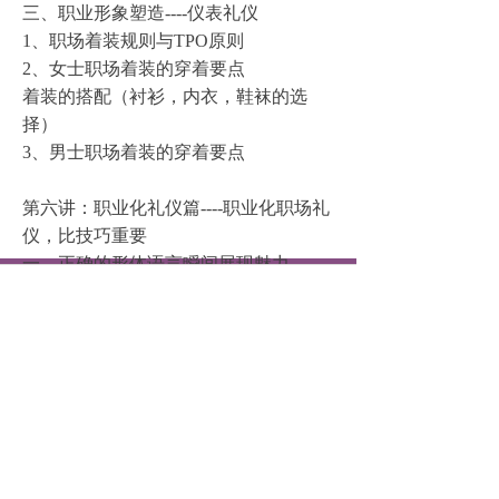
三、职业形象塑造----仪表礼仪
1、
职场着装
规则与TPO原则
2、
女士职场着装
的穿着要点
着装的搭配（衬衫，内衣，鞋袜的选
择）
3、
男士职场着装
的穿着要点
第六讲：职业化礼仪篇----
职业化职场礼
仪
，比技巧重要
一、正确的形体语言瞬间展现魅力
낀
뀵
넙
끈
1、展示气质的站姿
首页
品牌课程
联系我们
团建定制
2、优雅得体的坐姿
3、自然端庄的蹲姿
4、洒脱自信的走姿
5、你的眼睛会说话
6、用微笑提升魅力
7、用表情展示真诚
8、鞠躬度数看身份