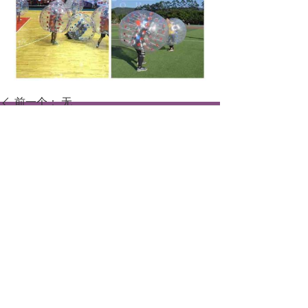
前一个：
无
ꄴ
낀
뀵
넙
끈
首页
品牌课程
联系我们
团建定制
后一个：
无
ꄲ
电话：
400-008-7767
邮箱：
leyoutiyu@126.com