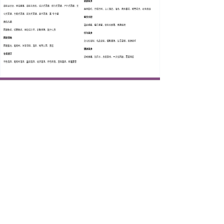
낀
뀵
넙
끈
前一个：
U棒团队-棒球比赛-运动团建/棒球团建
ꄴ
首页
品牌课程
联系我们
团建定制
后一个：
荧光夜跑-运动团建
ꄲ
其他项目
推荐
Recommended other projects
奔跑吧，团队-运动团建
旱地冰壶-运动团建