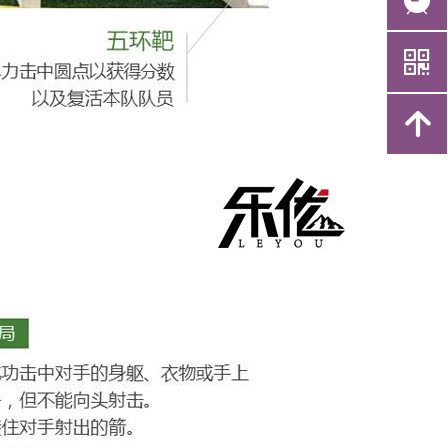
뀥
낃
녕