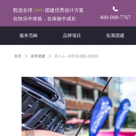
甄选全球
3000+
团建优秀设计方案
400-008-7767
在快乐中体验，在体验中成长
服务范畴
品牌项目
拓展团建
首页
ꄲ
体育团建
ꄲ
真人cs—攻防箭/团队攻防箭