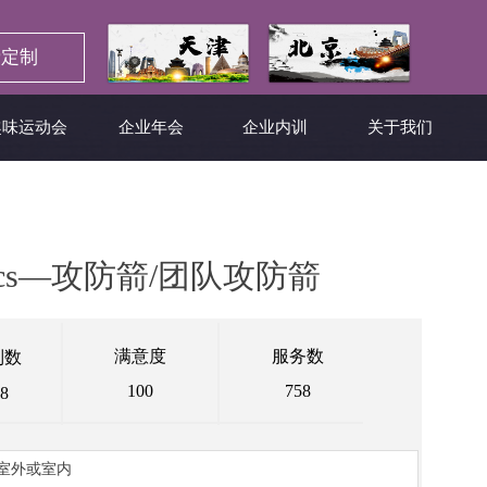
定制
趣味运动会
企业年会
企业内训
关于我们
cs—攻防箭/团队攻防箭
满意度
服务数
制数
100
758
8
室外或室内