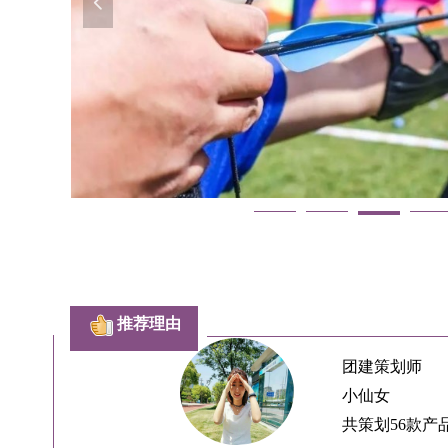
넳
推荐理由
团建策划师
小仙女
共策划56款产