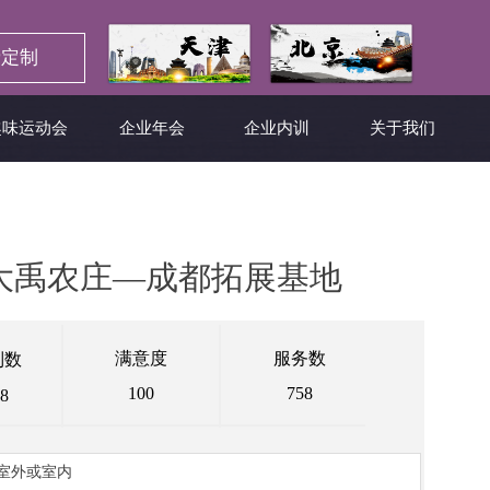
定制
趣味运动会
企业年会
企业内训
关于我们
大禹农庄—成都拓展基地
满意度
服务数
制数
100
758
8
室外或室内