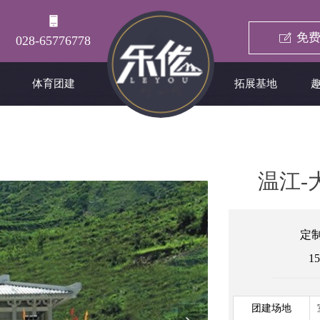
免费
ꂐ
028-65776778
体育团建
拓展基地
温江-
定
15
团建场地