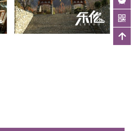
뀥
낃
녕