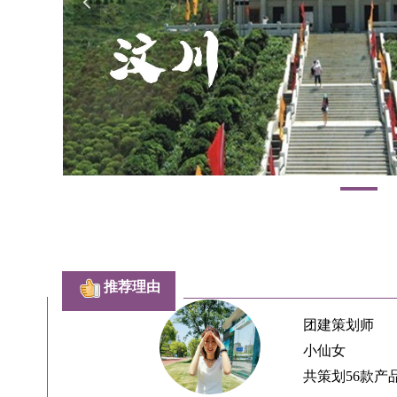
넳
推荐理由
团建策划师
小仙女
共策划56款产