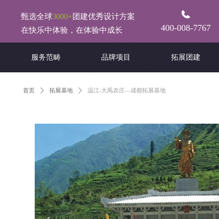
甄选全球
3000+
团建优秀设计方案
400-008-7767
在快乐中体验，在体验中成长
服务范畴
品牌项目
拓展团建
首页
ꄲ
拓展基地
ꄲ
温江-大禹农庄—成都拓展基地