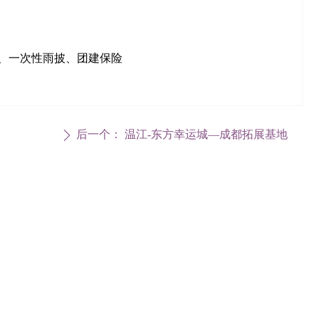
、一次性雨披、团建保险
后一个：
温江-东方幸运城—成都拓展基地
ꄲ